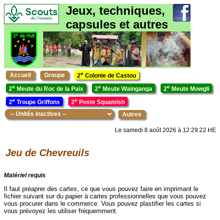
Jeux, techniques,
capsules et autres
e
Accueil
Groupe
2
Colonie de Castou
e
e
e
2
Meute du Roc de la Paix
2
Meute Wainganga
2
Meute Mowgli
e
e
2
Troupe Griffons
2
Poste Squamish
Autres
Le samedi 8 août 2026 à 12:29:22 HE
Jeu de Chevreuils
Matériel requis
Il faut préaprer des cartes, ce que vous pouvez faire en imprimant le
fichier suivant sur du papier à cartes professionnelles que vous pouvez
vous procurer dans le commerce. Vous pouvez plastifier les cartes si
vous prévoyez les utiliser fréquemment.