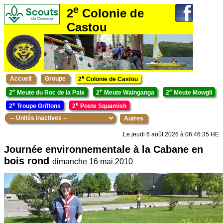
e
2
Colonie de
Castou
e
Accueil
Groupe
2
Colonie de Castou
e
e
e
2
Meute du Roc de la Paix
2
Meute Wainganga
2
Meute Mowgli
e
e
2
Troupe Griffons
2
Poste Squamish
Autres
Le jeudi 6 août 2026 à 06:46:35 HE
Journée environnementale à la Cabane en
bois rond
dimanche 16 mai 2010