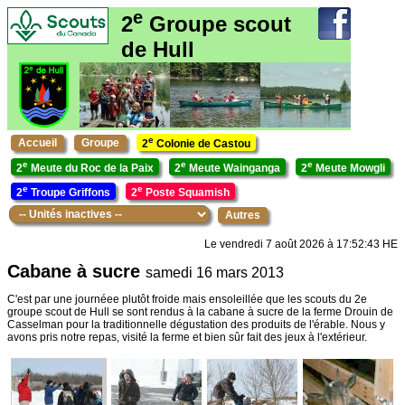
e
2
Groupe scout
de Hull
e
Accueil
Groupe
2
Colonie de Castou
e
e
e
2
Meute du Roc de la Paix
2
Meute Wainganga
2
Meute Mowgli
e
e
2
Troupe Griffons
2
Poste Squamish
Autres
Le vendredi 7 août 2026 à 17:52:43 HE
Cabane à sucre
samedi 16 mars 2013
C'est par une journéee plutôt froide mais ensoleillée que les scouts du 2e
groupe scout de Hull se sont rendus à la cabane à sucre de la ferme Drouin de
Casselman pour la traditionnelle dégustation des produits de l'érable. Nous y
avons pris notre repas, visité la ferme et bien sûr fait des jeux à l'extérieur.