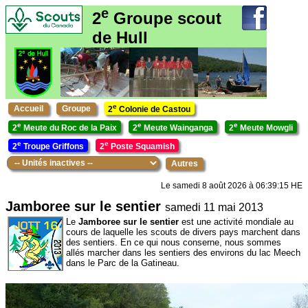
e
2
Groupe scout
de Hull
e
Accueil
Groupe
2
Colonie de Castou
e
e
e
2
Meute du Roc de la Paix
2
Meute Wainganga
2
Meute Mowgli
e
e
2
Troupe Griffons
2
Poste Squamish
Autres
Le samedi 8 août 2026 à 06:39:15 HE
Jamboree sur le sentier
samedi 11 mai 2013
Le
Jamboree sur le sentier
est une activité mondiale au
cours de laquelle les scouts de divers pays marchent dans
des sentiers. En ce qui nous conserne, nous sommes
allés marcher dans les sentiers des environs du lac Meech
dans le Parc de la Gatineau.