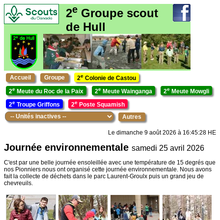
e
2
Groupe scout
de Hull
e
Accueil
Groupe
2
Colonie de Castou
e
e
e
2
Meute du Roc de la Paix
2
Meute Wainganga
2
Meute Mowgli
e
e
2
Troupe Griffons
2
Poste Squamish
Autres
Le dimanche 9 août 2026 à 16:45:28 HE
Journée environnementale
samedi 25 avril 2026
C'est par une belle journée ensoleillée avec une température de 15 degrés que
nos Pionniers nous ont organisé cette journée environnementale. Nous avons
fait la collecte de déchets dans le parc Laurent-Groulx puis un grand jeu de
chevreuils.