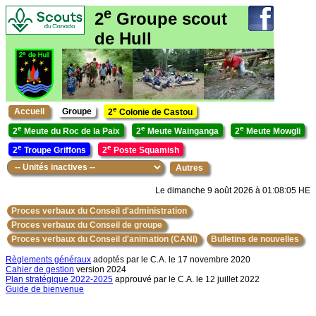
e
2
Groupe scout
de Hull
e
Accueil
Groupe
2
Colonie de Castou
e
e
e
2
Meute du Roc de la Paix
2
Meute Wainganga
2
Meute Mowgli
e
e
2
Troupe Griffons
2
Poste Squamish
Autres
Le dimanche 9 août 2026 à 01:08:05 HE
Proces verbaux du Conseil d'administration
Proces verbaux du Conseil de groupe
Proces verbaux du Conseil d'animation (CANI)
Bulletins de nouvelles
Règlements généraux
adoptés par le C.A. le 17 novembre 2020
Cahier de gestion
version 2024
Plan stratégique 2022-2025
approuvé par le C.A. le 12 juillet 2022
Guide de bienvenue