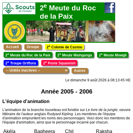
e
2
Meute du Roc
de la Paix
e
Accueil
Groupe
2
Colonie de Castou
e
e
e
2
Meute du Roc de la Paix
2
Meute Wainganga
2
Meute Mowgli
e
e
2
Troupe Griffons
2
Poste Squamish
Autres
Le dimanche 9 août 2026 à 08:13:45 HE
Année 2005 - 2006
L'équipe d'animation
L'animation de la branche louveteau est fondée sur
Le livre de la jungle
, oeuvre
littéraire de l'auteur anglais
Rudyard Kipling
. Les membres de l'équipe
d'animation empruntent les noms des personnages. Voici donc les membres de
l'équipe d'animation, ainsi que le personnage incarné par chacun.
Akéla
Bagheera
Chil
Raksha