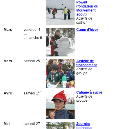
Powell
(fondateur du
Mouvement
scout)
Activité de
district
Mars
vendredi 4
Camp d'hiver
au
dimanche 6
Mars
samedi 25
Activité de
financement
Activité de
groupe
er
Cabane à sucre
Avril
samedi 1
Activité de
groupe
Mai
samedi 27
Journée
technique