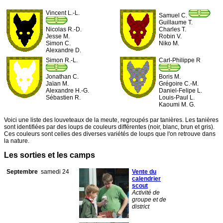
Vincent L.-L.
Samuel C.
Guillaume T.
Nicolas R.-D.
Charles T.
Jesse M.
Robin V.
Simon C.
Niko M.
Alexandre D.
Simon R.-L.
Carl-Philippe R
Jonathan C.
Boris M.
Jaïan M.
Grégoire C.-M.
Alexandre H.-G.
Daniel-Felipe L.
Sébastien R.
Louis-Paul L.
Kaoumi M. G.
Voici une liste des louveteaux de la meute, regroupés par tanières. Les tanières
sont identifiées par des loups de couleurs différentes (noir, blanc, brun et gris).
Ces couleurs sont celles des diverses variétés de loups que l'on retrouve dans
la nature.
Les sorties et les camps
Septembre
samedi 24
Vente du
calendrier
scout
Activité de
groupe et de
district