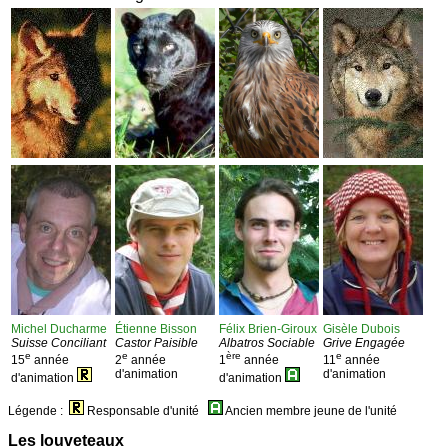
Michel Ducharme
Étienne Bisson
Félix Brien-Giroux
Gisèle Dubois
Suisse Conciliant
Castor Paisible
Albatros Sociable
Grive Engagée
e
e
ère
e
15
année
2
année
1
année
11
année
d'animation
d'animation
d'animation
d'animation
Légende :
Responsable d'unité
Ancien membre jeune de l'unité
Les louveteaux