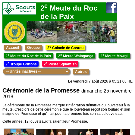
e
2
Meute du Roc
de la Paix
e
Accueil
Groupe
2
Colonie de Castou
e
e
e
2
Meute du Roc de la Paix
2
Meute Wainganga
2
Meute Mowgli
e
e
2
Troupe Griffons
2
Poste Squamish
Autres
Le vendredi 7 août 2026 à 05:21:08 HE
Cérémonie de la Promesse
dimanche 25 novembre
2018
La cérémonie de la Promesse marque l'intégration définitive du louveteau à la
meute. C'est lors de cette cérémonie que le louveteau reçoit son foulard et son
insigne de Promesse et qu'il fait pour la première fois son salut louveteau.
Cette année, 12 louveteaux faisaient leur Promesse.