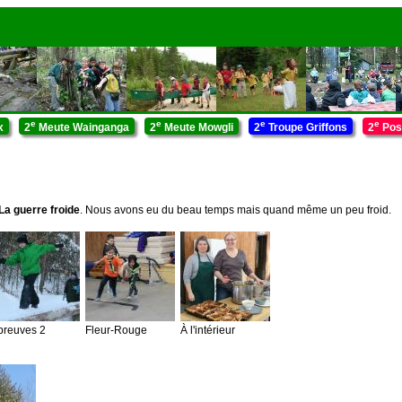
e
e
e
e
x
2
Meute Wainganga
2
Meute Mowgli
2
Troupe Griffons
2
Pos
La guerre froide
. Nous avons eu du beau temps mais quand même un peu froid.
preuves 2
Fleur-Rouge
À l'intérieur