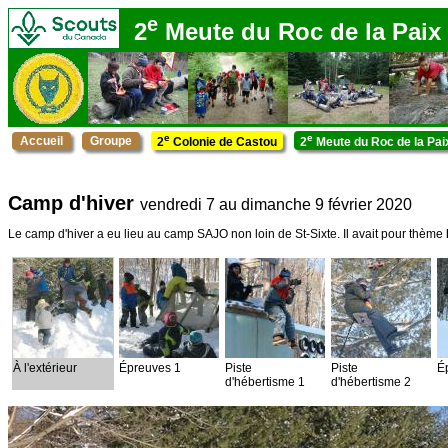
e
2
Meute du Roc de la Paix
e
e
Accueil
Groupe
2
Colonie de Castou
2
Meute du Roc de la Pai
Camp d'hiver
vendredi 7 au dimanche 9 février 2020
Le camp d'hiver a eu lieu au camp SAJO non loin de St-Sixte. Il avait pour thème
À l'extérieur
Épreuves 1
Piste
Piste
É
d'hébertisme 1
d'hébertisme 2