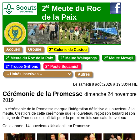
e
2
Meute du Roc
de la Paix
e
Accueil
Groupe
2
Colonie de Castou
e
e
e
2
Meute du Roc de la Paix
2
Meute Wainganga
2
Meute Mowgli
e
e
2
Troupe Griffons
2
Poste Squamish
Autres
Le samedi 8 août 2026 à 19:33:44 HE
Cérémonie de la Promesse
dimanche 24 novembre
2019
La cérémonie de la Promesse marque l'intégration définitive du louveteau à la
meute. C'est lors de cette cérémonie que le louveteau reçoit son foulard et son
insigne de Promesse et qu'il fait pour la première fois son salut louveteau.
Cette année, 14 louveteaux faisaient leur Promesse.