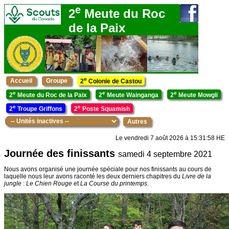
e
2
Meute du Roc
de la Paix
e
Accueil
Groupe
2
Colonie de Castou
e
e
e
2
Meute du Roc de la Paix
2
Meute Wainganga
2
Meute Mowgli
e
e
2
Troupe Griffons
2
Poste Squamish
Autres
Le vendredi 7 août 2026 à 15:31:58 HE
Journée des finissants
samedi 4 septembre 2021
Nous avons organisé une journée spéciale pour nos finissants au cours de
laquelle nous leur avons raconté les deux derniers chapitres du
Livre de la
jungle
:
Le Chien Rouge
et
La Course du printemps
.