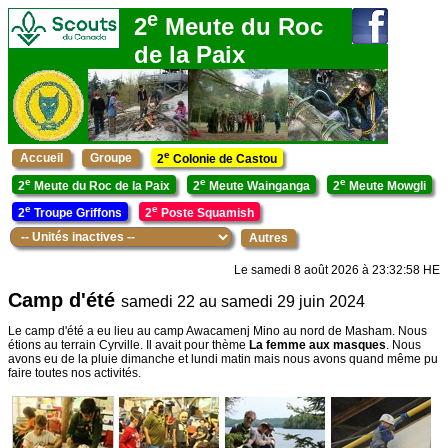
e
2
Meute du Roc
de la Paix
e
Accueil
Groupe
2
Colonie de Castou
e
e
e
2
Meute du Roc de la Paix
2
Meute Wainganga
2
Meute Mowgli
e
e
2
Troupe Griffons
2
Poste Squamish
Autres
Le samedi 8 août 2026 à 23:32:58 HE
Camp d'été
samedi 22 au samedi 29 juin 2024
Le camp d'été a eu lieu au camp Awacamenj Mino au nord de Masham. Nous
étions au terrain Cyrville. Il avait pour thème
La femme aux masques
. Nous
avons eu de la pluie dimanche et lundi matin mais nous avons quand même pu
faire toutes nos activités.