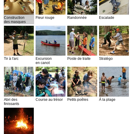
Construction
Fleur rouge
Randonnée
Escalade
des masques
Tir à l'arc
Excursion
Poste de traite
Stratégo
en canot
Abri des
Course au trésor
Petits poêles
À la plage
finissants