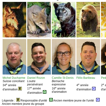
Michel Ducharme
Daniel Rozon
Camille St-Denis
Félix Baribeau
Ped
Suisse conciliant
Loutre
Bernache
e
persévérant
expressive
e
e
34
année
4
année
2
a
e
e
17
année
16
année
d'animation
d'animation
d'a
d'animation
d'animation
Légende :
Responsable d'unité
Ancien membre jeune de l'unité
Ancien membre jeune du groupe