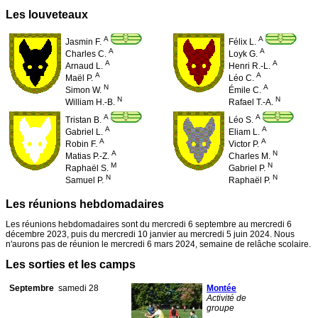
Les louveteaux
A
A
Jasmin F.
Félix L.
A
A
Charles C.
Loyk G.
A
A
Arnaud L.
Henri R.-L.
A
A
Maël P.
Léo C.
N
A
Simon W.
Émile C.
N
N
William H.-B.
Rafael T.-A.
A
A
Tristan B.
Léo S.
A
A
Gabriel L.
Eliam L.
A
A
Robin F.
Victor P.
A
N
Matias P.-Z.
Charles M.
M
N
Raphaël S.
Gabriel P.
N
N
Samuel P.
Raphaël P.
Les réunions hebdomadaires
Les réunions hebdomadaires sont du mercredi 6 septembre au mercredi 6
décembre 2023, puis du mercredi 10 janvier au mercredi 5 juin 2024. Nous
n'aurons pas de réunion le mercredi 6 mars 2024, semaine de relâche scolaire.
Les sorties et les camps
Septembre
samedi 28
Montée
Activité de
groupe