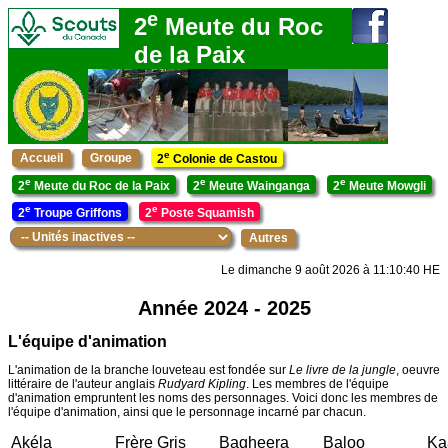
e
2
Meute du Roc
de la Paix
e
Accueil
Groupe
2
Colonie de Castou
e
e
e
2
Meute du Roc de la Paix
2
Meute Wainganga
2
Meute Mowgli
e
e
2
Troupe Griffons
2
Poste Squamish
Autres
Le dimanche 9 août 2026 à 11:10:40 HE
Année 2024 - 2025
L'équipe d'animation
L'animation de la branche louveteau est fondée sur
Le livre de la jungle
, oeuvre
littéraire de l'auteur anglais
Rudyard Kipling
. Les membres de l'équipe
d'animation empruntent les noms des personnages. Voici donc les membres de
l'équipe d'animation, ainsi que le personnage incarné par chacun.
Akéla
Frère Gris
Bagheera
Baloo
Ka