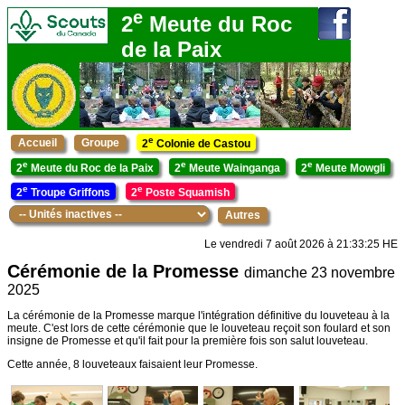
e
2
Meute du Roc
de la Paix
e
Accueil
Groupe
2
Colonie de Castou
e
e
e
2
Meute du Roc de la Paix
2
Meute Wainganga
2
Meute Mowgli
e
e
2
Troupe Griffons
2
Poste Squamish
Autres
Le vendredi 7 août 2026 à 21:33:25 HE
Cérémonie de la Promesse
dimanche 23 novembre
2025
La cérémonie de la Promesse marque l'intégration définitive du louveteau à la
meute. C'est lors de cette cérémonie que le louveteau reçoit son foulard et son
insigne de Promesse et qu'il fait pour la première fois son salut louveteau.
Cette année, 8 louveteaux faisaient leur Promesse.