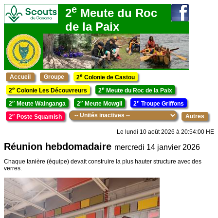
e
2
Meute du Roc
de la Paix
e
Accueil
Groupe
2
Colonie de Castou
e
e
2
Colonie Les Découvreurs
2
Meute du Roc de la Paix
e
e
e
2
Meute Wainganga
2
Meute Mowgli
2
Troupe Griffons
e
Autres
2
Poste Squamish
Le lundi 10 août 2026 à 20:54:00 HE
Réunion hebdomadaire
mercredi 14 janvier 2026
Chaque tanière (équipe) devait construire la plus hauter structure avec des
verres.