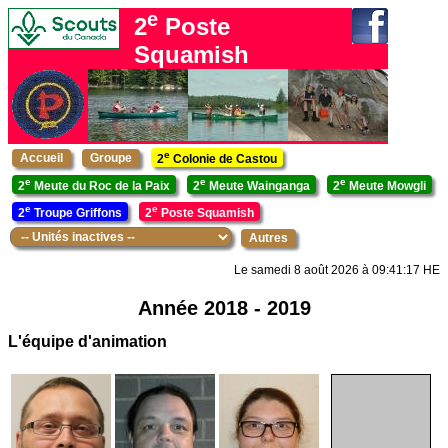
e
2
Poste
Squamish
e
Accueil
Groupe
2
Colonie de Castou
e
e
e
2
Meute du Roc de la Paix
2
Meute Wainganga
2
Meute Mowgli
e
e
2
Troupe Griffons
2
Poste Squamish
Autres
Le samedi 8 août 2026 à 09:41:17 HE
Année 2018 - 2019
L'équipe d'animation