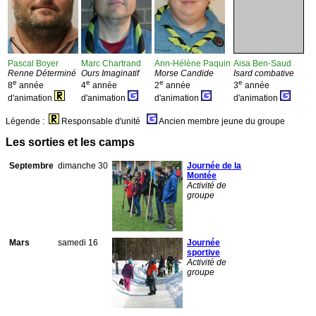
Pascal Boyer
Marc Chartrand
Ann-Hélène Paquin
Aisa Ben-Saud
Renne Déterminé
Ours Imaginatif
Morse Candide
Isard combative
e
e
e
e
8
année
4
année
2
année
3
année
d'animation
d'animation
d'animation
d'animation
Légende :
Responsable d'unité
Ancien membre jeune du groupe
Les sorties et les camps
Septembre
dimanche 30
Journée de la
Montée
Activité de
groupe
Mars
samedi 16
Journée
sportive
Activité de
groupe